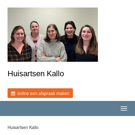
Huisartsen Kallo
online een afspraak maken
Toggl
navig
Huisartsen Kallo